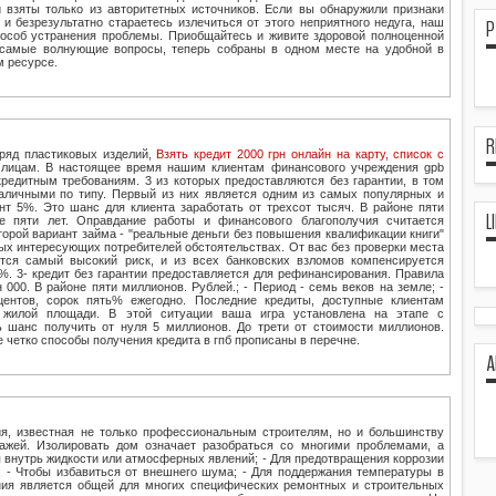
 взяты только из авторитетных источников. Если вы обнаружили признаки
P
 и безрезультатно стараетесь излечиться от этого неприятного недуга, наш
пособ устранения проблемы. Приобщайтесь и живите здоровой полноценной
 самые волнующие вопросы, теперь собраны в одном месте на удобной в
 ресурсе.
R
 ряд пластиковых изделий,
Взять кредит 2000 грн онлайн на карту, список с
лицам. В настоящее время нашим клиентам финансового учреждения gpb
редитным требованиям. 3 из которых предоставляются без гарантии, в том
- наличными по типу. Первый из них является одним из самых популярных и
нт 5%. Это шанс для клиента заработать от трехсот тысяч. В районе пяти
L
е пяти лет. Оправдание работы и финансового благополучия считается
орой вариант займа - "реальные деньги без повышения квалификации книги"
ных интересующих потребителей обстоятельствах. От вас без проверки места
тся самый высокий риск, и из всех банковских взломов компенсируется
%. 3- кредит без гарантии предоставляется для рефинансирования. Правила
 000. В районе пяти миллионов. Рублей.; - Период - семь веков на земле; -
центов, сорок пять% ежегодно. Последние кредиты, доступные клиентам
и жилой площади. В этой ситуации ваша игра установлена на этапе с
ь шанс получить от нуля 5 миллионов. До трети от стоимости миллионов.
ее четко способы получения кредита в гпб прописаны в перечне.
A
ия, известная не только профессиональным строителям, но и большинству
ажей. Изолировать дом означает разобраться со многими проблемами, а
 внутрь жидкости или атмосферных явлений; - Для предотвращения коррозии
 - Чтобы избавиться от внешнего шума; - Для поддержания температуры в
ния является общей для многих специфических ремонтных и строительных