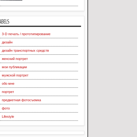
ABELS
3-D печать / прототипирование
дизайн
дизайн транспортных средств
женский портрет
мои публикации
мужской портрет
обо мне
портрет
предметная фотосъемка
фото
Lifestyle