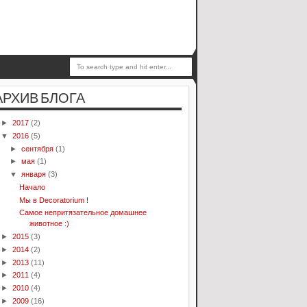
АРХИВ БЛОГА
►
2017
(2)
▼
2016
(5)
►
сентября
(1)
►
мая
(1)
▼
января
(3)
Начало
Мы в Decoratorium !
Самое непритязательное домашнее
животное :)
►
2015
(3)
►
2014
(2)
►
2013
(11)
►
2011
(4)
►
2010
(4)
►
2009
(16)