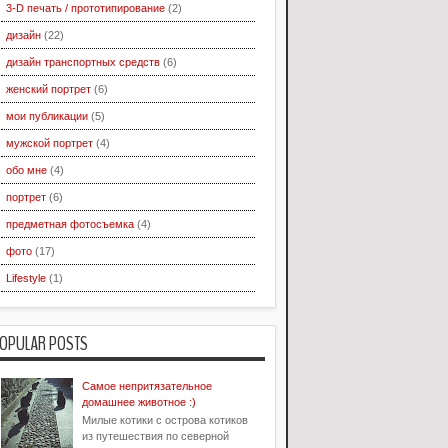
3-D печать / прототипирование
(2)
дизайн
(22)
дизайн транспортных средств
(6)
женский портрет
(6)
мои публикации
(5)
мужской портрет
(4)
обо мне
(4)
портрет
(6)
предметная фотосъемка
(4)
фото
(17)
Lifestyle
(1)
OPULAR POSTS
Самое непритязательное
домашнее животное :)
Милые котики с острова котиков
из путешествия по северной