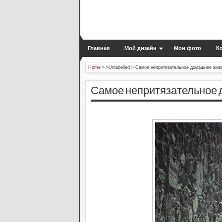
Главная
Мой дизайн
Мои фото
К
Home
» »Unlabelled »
Самое непритязательное домашнее живо
Самое непритязательное 