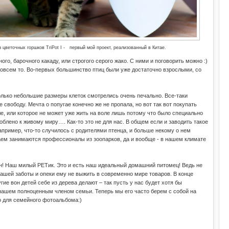
з цветочных горшков
TriPot
I
-
первый мой проект, реализованный в Китае.
го, барочного какаду, или строгого серого жако. С ними и поговорить можно :)
 совсем то. Во-первых большинство птиц были уже достаточно взрослыми, со
только небольшие размеры клеток смотрелись очень печально. Все-таки
 свободу. Мечта о попугае конечно же не пропала, но вот так вот покупать
ле, или которое не может уже жить на воле лишь потому что было специально
облено к живому миру…. Как-то это не для нас. В общем если и заводить такое
апример, что-то случилось с родителями птенца, и больше некому о нем
чаем занимаются профессионалы из зоопарков, да и вообще - в нашем климате
 он! Наш милый PEТик. Это и есть наш идеальный домашний питомец! Ведь не
 нашей заботы и опеки ему не выжить в современно мире товаров. В конце
ие вон детей себе из дерева делают – так пусть у нас будет хотя бы
 нашем полноценным членом семьи. Теперь мы его часто берем с собой на
о для семейного фотоальбома:)