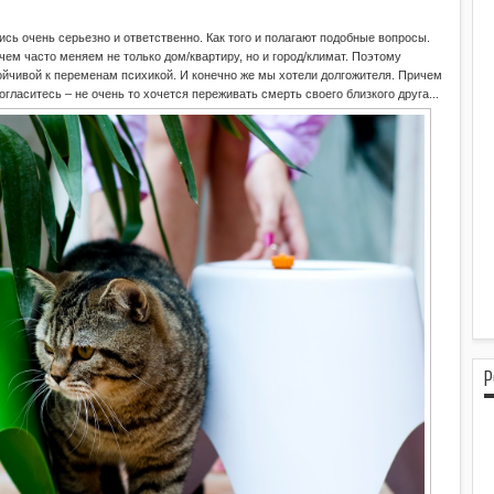
сь очень серьезно и ответственно. Как того и полагают подобные вопросы.
ем часто меняем не только дом/квартиру, но и город/климат. Поэтому
ойчивой к переменам психикой. И конечно же мы хотели долгожителя. Причем
огласитесь – не очень то хочется переживать смерть своего близкого друга...
P