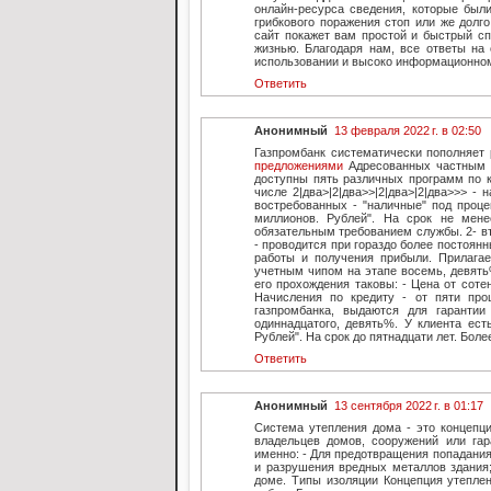
онлайн-ресурса сведения, которые были
грибкового поражения стоп или же долго
сайт покажет вам простой и быстрый с
жизнью. Благодаря нам, все ответы на
использовании и высоко информационном
Ответить
Анонимный
13 февраля 2022 г. в 02:50
Газпромбанк систематически пополняет
предложениями
Адресованных частным 
доступны пять различных программ по к
числе 2|два>|2|два>>|2|два>|2|два>>> 
востребованных - "наличные" под проце
миллионов. Рублей". На срок не мене
обязательным требованием службы. 2- вт
- проводится при гораздо более постоян
работы и получения прибыли. Прилагае
учетным чипом на этапе восемь, девять
его прохождения таковы: - Цена от сотен
Начисления по кредиту - от пяти про
газпромбанка, выдаются для гаранти
одиннадцатого, девять%. У клиента ест
Рублей". На срок до пятнадцати лет. Бол
Ответить
Анонимный
13 сентября 2022 г. в 01:17
Система утепления дома - это концепц
владельцев домов, сооружений или гар
именно: - Для предотвращения попадания
и разрушения вредных металлов здания;
доме. Типы изоляции Концепция утепле