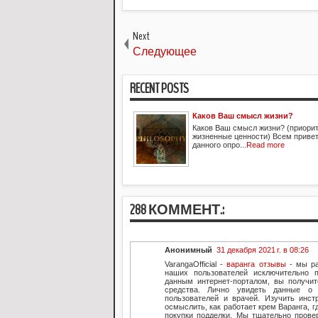
Next
Следующее
RECENT POSTS
Каков Ваш смысл жизни?
Каков Ваш смысл жизни? (приори
жизненные ценности) Всем привет
данного опро...
Read more
288 КОММЕНТ.:
Анонимный
31 декабря 2021 г. в 08:26
VarangaOfficial -
варанга отзывы
- мы ра
наших пользователей исключительно 
данным интернет-порталом, вы получи
средства. Лично увидеть данные о 
пользователей и врачей. Изучить инст
осмыслить, как работает крем Варанга, 
покупки подделки. Мы тщательно пров