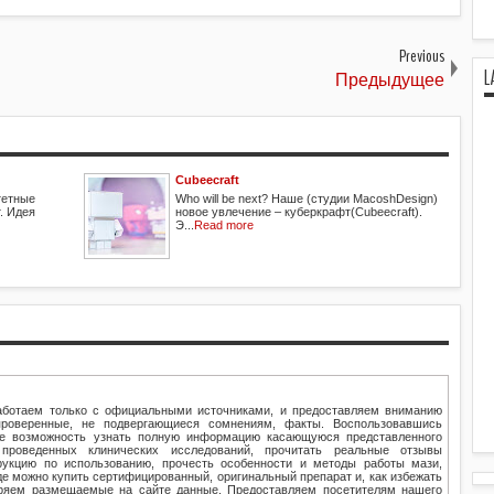
Previous
L
Предыдущее
Cubeecraft
тетные
Who will be next? Наше (студии MacoshDesign)
. Идея
новое увлечение – куберкрафт(Cubeecraft).
Э...
Read more
ботаем только с официальными источниками, и предоставляем вниманию
проверенные, не подвергающиеся сомнениям, факты. Воспользовавшись
те возможность узнать полную информацию касающуюся представленного
проведенных клинических исследований, прочитать реальные отзывы
рукцию по использованию, прочесть особенности и методы работы мази,
где можно купить сертифицированный, оригинальный препарат и, как избежать
еряем размещаемые на сайте данные. Предоставляем посетителям нашего