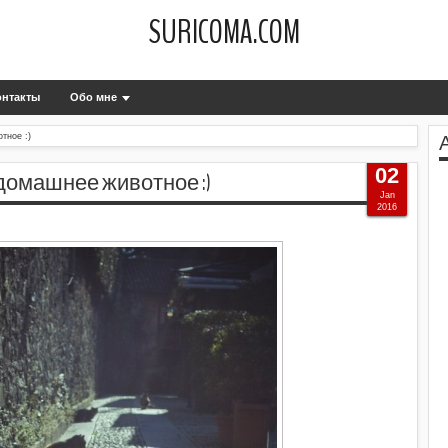
SURICOMA.COM
онтакты
Обо мне
тное :)
02
домашнее животное :)
Jan
2016