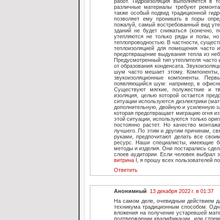
работ. Гидроизоляция выполняется в 
различные материалы требуют ремонта
также особый подвид традиционной гидр
позволяет ему проникать в поры опред
пожалуй, самый востребованный вид уте
зданий не будет снижаться (конечно, 
утепляются не только ряды и полы, но
теплопроводностью. В частности, сущест
теплоизоляцией для помещения часто и
предотвращение выдувания тепла из неб
Предусмотренный тип утеплителя часто 
от образования конденсата. Звукоизоляц
шум часто мешает этому. Компоненты, 
звукоизоляционные компоненты. Пер
появляющийся шум: например, в офисны
Существуют мягкие, полужесткие и тв
изоляция, целью которой остается пред
ситуации используются диэлектрики (мат
дополнительную, двойную и усиленную э
которая предотвращает миграцию огня из э
этой ситуации, используются только ори
постоянно растет. Но качество монтаж
лучшего. По этим и другим причинам, св
руками, предпочитают делать все свои
ресурс. Наши специалисты, имеющие б
методы и изделия. Они постарались сде
слоев аудитории. Если человек выбрал 
витрина
I, я прошу всех пользователей п
Ответить
Анонимный
13 декабря 2022 г. в 01:37
На самом деле, очевидным действием дл
техникума традиционным способом. Одна
вложения на получение устаревшей мате
подтверждении квалификации, или стрем