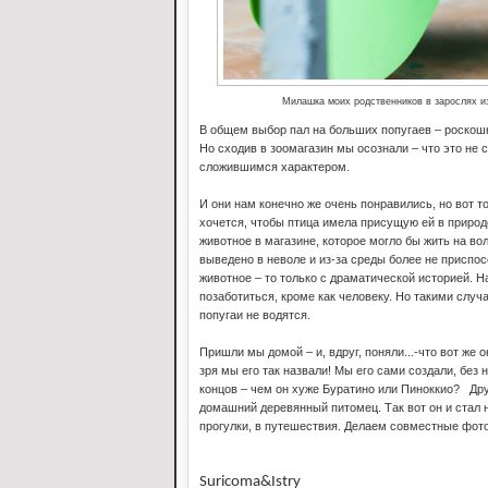
Милашка моих родственников в зарослях и
В общем выбор пал на больших попугаев – роскошно
Но сходив в зоомагазин мы осознали – что это не
сложившимся характером.
И они нам конечно же очень понравились, но вот 
хочется, чтобы птица имела присущую ей в природе
животное в магазине, которое могло бы жить на во
выведено в неволе и из-за среды более не приспос
животное – то только с драматической историей. Н
позаботиться, кроме как человеку. Но такими слу
попугаи не водятся.
Пришли мы домой – и, вдруг, поняли...-что вот же
зря мы его так назвали! Мы его сами создали, без
концов – чем он хуже Буратино или Пиноккио? Друг
домашний деревянный питомец. Так вот он и стал
прогулки, в путешествия. Делаем совместные фот
Suricoma
&
Istry