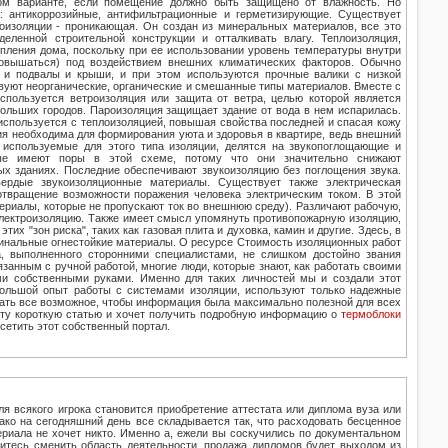
том варианте, если помещение должно быть защищено от влажность. Но
: антикоррозийные, антифильтрационные и герметизирующие. Существует
оизоляции - проникающая. Он создан из минеральных материалов, все это
еленной строительной конструкции и отталкивать влагу. Теплоизоляция,
пления дома, поскольку при ее использовании уровень температуры внутри
повышаться) под воздействием внешних климатических факторов. Обычно
 и подвалы и крыши, и при этом используются прочные валики с низкой
вуют неорганические, органические и смешанные типы материалов. Вместе с
спользуется ветроизоляция или защита от ветра, целью которой является
ольших городов. Пароизоляция защищает здание от вода в нем испарилась.
используется с теплоизоляцией, повышая свойства последней и спасая кожу
ия необходима для формирования уюта и здоровья в квартире, ведь внешний
используемые для этого типа изоляции, делятся на звукопоглощающие и
вые имеют поры в этой схеме, потому что они значительно снижают
х зданиях. Последние обеспечивают звукоизоляцию без поглощения звука.
ердые звукоизоляционные материалы. Существует также электрическая
отвращение возможности поражения человека электрическим током. В этой
ериалы, которые не пропускают ток во внешнюю среду). Различают рабочую,
лектроизоляцию. Также имеет смысл упомянуть противопожарную изоляцию,
тих "зон риска", таких как газовая плита и духовка, камин и другие. Здесь, в
гинальные огнестойкие материалы. О ресурсе Стоимость изоляционных работ
а, выполненного сторонними специалистами, не слишком достойно звания
язанным с ручной работой, многие люди, которые знают, как работать своими
ми собственными руками. Именно для таких личностей мы и создали этот
ольшой опыт работы с системами изоляции, используют только надежные
лать все возможное, чтобы информация была максимально полезной для всех
эту короткую статью и хочет получить подробную информацию о
термоблоки
осетить этот собственный портал.
я всякого игрока становится приобретение аттестата или диплома вуза или
ко на сегодняшний день все складывается так, что расходовать бесценное
риала не хочет никто. Именно а, ежели вы соскучились по документальном
итесь сменить область деятельности, продажа дипломов будет выходом из