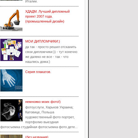
Италии.
ХДАДМ. Лучший дипломный
проект 2007 года.
(промышленный дизайн)
МОИ ДИПЛОМЧИКИ:)
да так - просто решил отсканить
свои дипломчики:)) - тут конечно
же далеко не все - так - что
нашлись дома:)
Серия плакатов.
немножко моих фото!)
фотоуслуги, Харьков Украина;
Катовице, Польша
художественный фото портрет,
портфолио выездная
фотосъемка студийная фотосъемка фото дете...
(без названия)